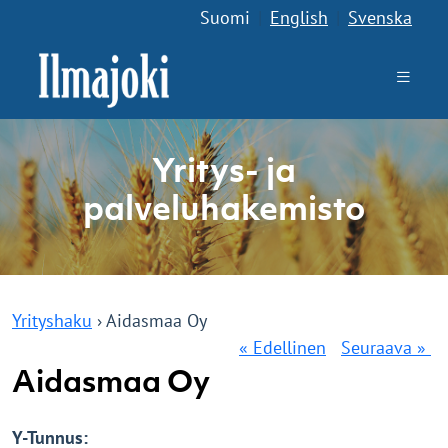
Suomi
|
English
|
Svenska
Yritys- ja
palveluhakemisto
Yrityshaku
› Aidasmaa Oy
« Edellinen
Seuraava »
Aidasmaa Oy
Y-Tunnus: