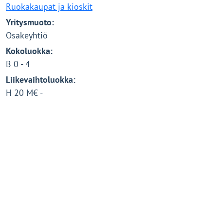
Ruokakaupat ja kioskit
Yritysmuoto:
Osakeyhtiö
Kokoluokka:
B 0 - 4
Liikevaihtoluokka:
H 20 M€ -