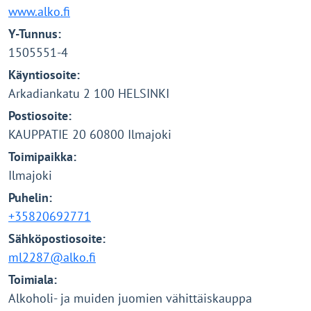
www.alko.fi
Y-Tunnus:
1505551-4
Käyntiosoite:
Arkadiankatu 2 100 HELSINKI
Postiosoite:
KAUPPATIE 20 60800 Ilmajoki
Toimipaikka:
Ilmajoki
Puhelin:
+35820692771
Sähköpostiosoite:
ml2287@alko.fi
Toimiala:
Alkoholi- ja muiden juomien vähittäiskauppa