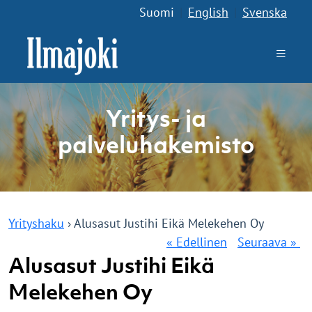
Suomi
|
English
|
Svenska
Yritys- ja
palveluhakemisto
Yrityshaku
› Alusasut Justihi Eikä Melekehen Oy
« Edellinen
Seuraava »
Alusasut Justihi Eikä
Melekehen Oy