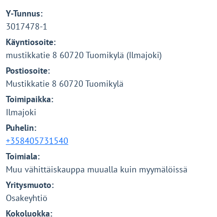
Y-Tunnus:
3017478-1
Käyntiosoite:
mustikkatie 8 60720 Tuomikylä (Ilmajoki)
Postiosoite:
Mustikkatie 8 60720 Tuomikylä
Toimipaikka:
Ilmajoki
Puhelin:
+358405731540
Toimiala:
Muu vähittäiskauppa muualla kuin myymälöissä
Yritysmuoto:
Osakeyhtiö
Kokoluokka: